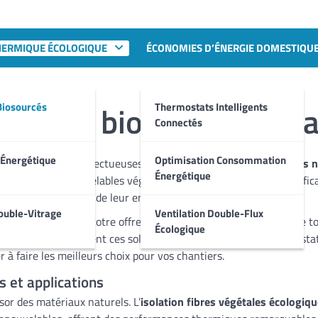
HERMIQUE ÉCOLOGIQUE
ÉCONOMIES D’ÉNERGIE DOMESTIQU
ériaux biosourcés isol
Biosourcés
Thermostats Intelligents
Connectés
 Énergétique
Optimisation Consommation
n performantes et respectueuses de l’environnement ? Les
isolants 
Énergétique
e ressources renouvelables végétales ou animales, combinent effica
s clients soucieux de leur empreinte carbone.
ouble-Vitrage
Ventilation Double-Flux
er ces matériaux à votre offre vous démarque de la concurrence t
Écologique
ois, découvrez comment ces solutions peuvent améliorer vos prestat
 à faire les meilleurs choix pour vos chantiers.
s et applications
sor des matériaux naturels. L’
isolation fibres végétales écologiq