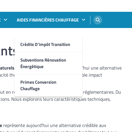
E
AIDES FINANCIÈRES CHAUFFAGE
ants
Crédits D’impôt Transition
Subventions Rénovation
Énergétique
naturels biosourcés
représentent aujourd’hui une alternative
cité thermique, confort acoustique et faible impact
Primes Conversion
Chauffage
out en répondant aux nouvelles exigences réglementaires. Du
ions. Nous explorons leurs caractéristiques techniques,
ue
représente aujourd’hui une alternative crédible aux