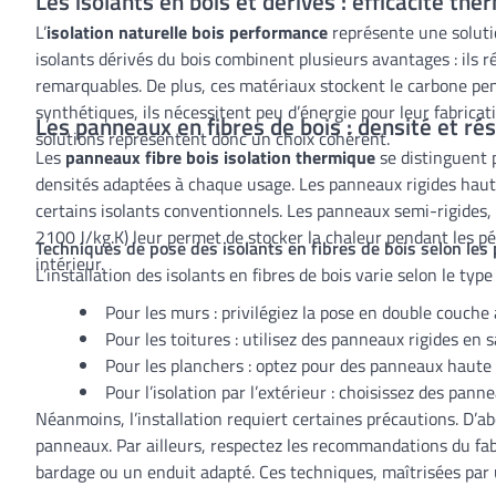
Les isolants en bois et dérivés : efficacité th
L’
isolation naturelle bois performance
représente une solutio
isolants dérivés du bois combinent plusieurs avantages : ils 
remarquables. De plus, ces matériaux stockent le carbone pend
synthétiques, ils nécessitent peu d’énergie pour leur fabrica
Les panneaux en fibres de bois : densité et r
solutions représentent donc un choix cohérent.
Les
panneaux fibre bois isolation thermique
se distinguent p
densités adaptées à chaque usage. Les panneaux rigides hau
certains isolants conventionnels. Les panneaux semi-rigides,
2100 J/kg.K) leur permet de stocker la chaleur pendant les p
Techniques de pose des isolants en fibres de bois selon les 
intérieur.
L’installation des isolants en fibres de bois varie selon le typ
Pour les murs : privilégiez la pose en double couche
Pour les toitures : utilisez des panneaux rigides en
Pour les planchers : optez pour des panneaux haute
Pour l’isolation par l’extérieur : choisissez des pan
Néanmoins, l’installation requiert certaines précautions. D’ab
panneaux. Par ailleurs, respectez les recommandations du fab
bardage ou un enduit adapté. Ces techniques, maîtrisées par un a