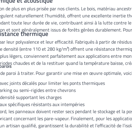
ermique et acoustique
n de plus en plus prisée par nos clients. Le bois, matériau ancest
régulent naturellement l’humidité, offrent une excellente inertie 
ant toute leur durée de vie, contribuant ainsi à la lutte contre 
tion et sont généralement issus de forêts gérées durablement. Pour
ésistance thermique
ar leur polyvalence et leur efficacité. Fabriqués à partir de résid
te densité (entre 110 et 280 kg/m³) offrent une résistance therm
 plus légers, conviennent parfaitement aux applications entre mon
ériodes chaudes et de la restituer quand la température baisse, c
parois
e de paroi à traiter. Pour garantir une mise en œuvre optimale, voici
 avec joints décalés pour limiter les ponts thermiques
 sarking ou semi-rigides entre chevrons
 densité supportant les charges
neaux spécifiques résistants aux intempéries
ord, les panneaux doivent rester secs pendant le stockage et la po
ricant concernant les pare-vapeur. Finalement, pour les applicatio
rtisan qualifié, garantissent la durabilité et l’efficacité de l’isol