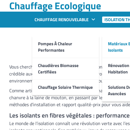
Chauffage Ecologique
Skip
to
content
CHAUFFAGE RENOUVELABLE
ISOLATION T
Mat
Pompes À Chaleur
Matériaux 
Performantes
Isolants
Chaudières Biomasse
Rénovation
Vous cherchez à offrir à vos clients des solutions d’isolatio
Certifiées
Habitation
crédible aux matériaux conventionnels. Ces produits, issus d
environnemental – des arguments de poids pour convaincre vo
Chauffage Solaire Thermique
Solutions D
Comme artisan installateur de systèmes de chauffage, intégr
Avancées
chanvre à la laine de mouton, en passant par les fibres de b
méthodes d’installation et rapport qualité-prix pour vous aider
Les isolants en fibres végétales : performance
Le monde de l’isolation connaît une révolution verte avec l’es