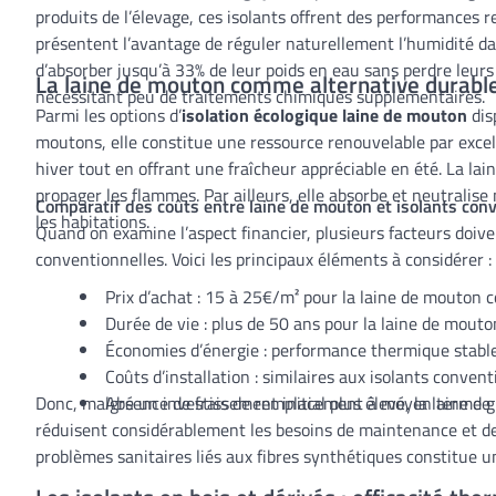
produits de l’élevage, ces isolants offrent des performances
présentent l’avantage de réguler naturellement l’humidité dans
d’absorber jusqu’à 33% de leur poids en eau sans perdre leurs 
La laine de mouton comme alternative durable
nécessitant peu de traitements chimiques supplémentaires.
Parmi les options d’
isolation écologique laine de mouton
dis
moutons, elle constitue une ressource renouvelable par excel
hiver tout en offrant une fraîcheur appréciable en été. La l
propager les flammes. Par ailleurs, elle absorbe et neutralise
Comparatif des coûts entre laine de mouton et isolants con
les habitations.
Quand on examine l’aspect financier, plusieurs facteurs doive
conventionnelles. Voici les principaux éléments à considérer :
Prix d’achat : 15 à 25€/m² pour la laine de mouton c
Durée de vie : plus de 50 ans pour la laine de mouto
Économies d’énergie : performance thermique stable
Coûts d’installation : similaires aux isolants conve
Donc, malgré un investissement initial plus élevé, la laine 
Absence de frais de remplacement à moyen terme gr
réduisent considérablement les besoins de maintenance et de
problèmes sanitaires liés aux fibres synthétiques constitue 