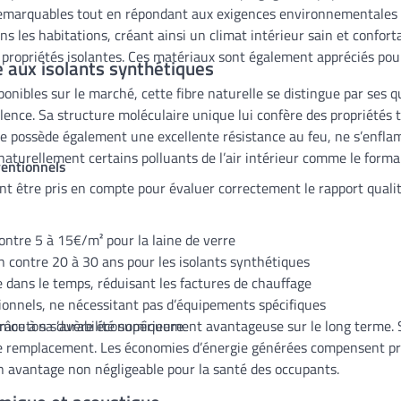
 remarquables tout en répondant aux exigences environnementales a
 les habitations, créant ainsi un climat intérieur sain et confort
propriétés isolantes. Ces matériaux sont également appréciés pour 
 aux isolants synthétiques
ponibles sur le marché, cette fibre naturelle se distingue par ses q
lence. Sa structure moléculaire unique lui confère des propriété
aine possède également une excellente résistance au feu, ne s’enf
 naturellement certains polluants de l’air intérieur comme le formal
ventionnels
nt être pris en compte pour évaluer correctement le rapport qualit
ontre 5 à 15€/m² pour la laine de verre
n contre 20 à 30 ans pour les isolants synthétiques
 dans le temps, réduisant les factures de chauffage
ntionnels, ne nécessitant pas d’équipements spécifiques
de mouton s’avère économiquement avantageuse sur le long terme. Sa
âce à sa durabilité supérieure
 remplacement. Les économies d’énergie générées compensent prog
un avantage non négligeable pour la santé des occupants.