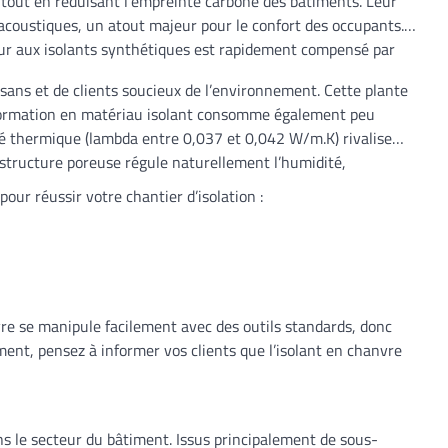
tout en réduisant l’empreinte carbone des bâtiments. Leur
 acoustiques, un atout majeur pour le confort des occupants.
eur aux isolants synthétiques est rapidement compensé par
isans et de clients soucieux de l’environnement. Cette plante
nsformation en matériau isolant consomme également peu
té thermique (lambda entre 0,037 et 0,042 W/m.K) rivalise
sa structure poreuse régule naturellement l’humidité,
pour réussir votre chantier d’isolation :
re se manipule facilement avec des outils standards, donc
ment, pensez à informer vos clients que l’isolant en chanvre
s le secteur du bâtiment. Issus principalement de sous-