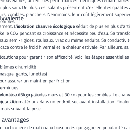
 renouvelables, offrent des performances thermiques remarquables 
 plus sain. De plus, ces isolants présentent d’excellentes qualités
murs, combles, planchers. Néanmoins, leur coût légèrement supéri
olyvalente
onibles.
ement. L’
isolation chanvre écologique
séduit de plus en plus d’art
cke le CO2 pendant sa croissance et nécessite peu d’eau. Sa tra
neaux semi-rigides, rouleaux, vrac ou même enduits. Sa conductivi
cace contre le froid hivernal et la chaleur estivale. Par ailleurs, 
cautions pour garantir son efficacité. Voici les étapes essentielles 
roblèmes d’humidité
masque, gants, lunettes)
ur assurer un maintien par friction
thermiques
’au moins 15 cm pour les murs et 30 cm pour les combles. Le chanv
elon les configurations
ours les matériaux dans un endroit sec avant installation. Finale
nstallation
mois suivant la pose.
et avantages
 particulière de matériaux biosourcés qui gagne en popularité dan