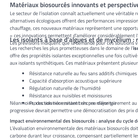
Matériaux biosourcés innovants et perspectiv
Le secteur de l’isolation connaît actuellement une véritable
alternatives écologiques offrent des performances impression
chauffage, ces nouveaux matériaux représentent une opportun
« ces innovations permettent d’améliorer considérablement l
Les isolants à base d’algues et de mycélium : 
Les prévisions indiquent que la demande pour ces solutions 
Les recherches les plus prometteuses dans le domaine de l’
is
offre des propriétés isolantes exceptionnelles une fois cult
aux isolants synthétiques. Ces matériaux présentent plusieur
Résistance naturelle au feu sans additifs chimiques
Capacité d’absorption acoustique supérieure
Régulation naturelle de l’humidité
Résistance aux nuisibles et moisissures
Néanmoins, ces solutions restent encore majoritairement au st
Production nécessitant très peu d’énergie
progressive devrait permettre une démocratisation des prix d
Impact environnemental des biosourcés : analyse du cycle d
L’évaluation environnementale des matériaux biosourcés doit 
carbone durant leur croissance, compensant partiellement les