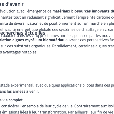
es d’avenir
 révolution avec l’émergence de
matériaux biosourcés innovants d
nantes tout en réduisant significativement l’empreinte carbone de
ité de diversification et de positionnement sur un marché en ple
’efficacité énergétique globale des systèmes de chauffage en cré
recherches actuelles
va doubler dans les cinq prochaines années, poussée par les nouve
olation algues mycélium biomatériau
ouvrent des perspectives fa
ivé sur des substrats organiques. Parallèlement, certaines algues
s avantages notables :
ade expérimental, avec quelques applications pilotes dans des pro
ans les années à venir.
e vie complet
considérer l’ensemble de leur cycle de vie. Contrairement aux isol
 émissions liées à leur transformation. Par ailleurs, leur fin de 