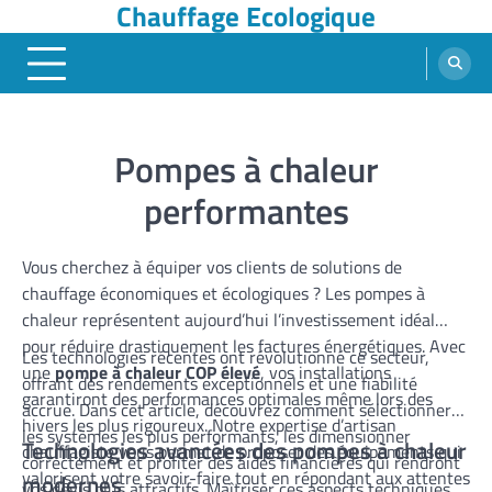
Chauffage Ecologique
Skip
to
content
Pompes à chaleur
performantes
Vous cherchez à équiper vos clients de solutions de
chauffage économiques et écologiques ? Les pompes à
chaleur représentent aujourd’hui l’investissement idéal
pour réduire drastiquement les factures énergétiques. Avec
Les technologies récentes ont révolutionné ce secteur,
une
pompe à chaleur COP élevé
, vos installations
offrant des rendements exceptionnels et une fiabilité
garantiront des performances optimales même lors des
accrue. Dans cet article, découvrez comment sélectionner
hivers les plus rigoureux. Notre expertise d’artisan
les systèmes les plus performants, les dimensionner
Technologies avancées des pompes à chaleur
chauffagiste vous permet de proposer des équipements qui
correctement et profiter des aides financières qui rendront
valorisent votre savoir-faire tout en répondant aux attentes
modernes
vos devis plus attractifs. Maîtriser ces aspects techniques