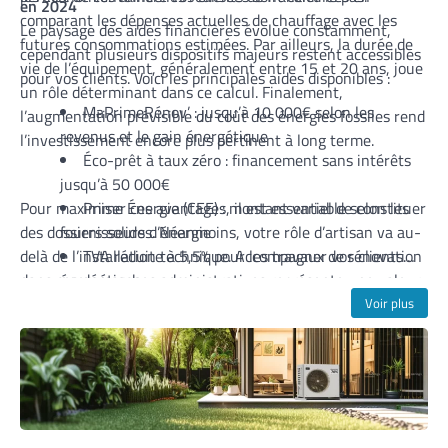
en 2024
comparant les dépenses actuelles de chauffage avec les
Le paysage des aides financières évolue constamment,
futures consommations estimées. Par ailleurs, la durée de
cependant plusieurs dispositifs majeurs restent accessibles
vie de l’équipement, généralement entre 15 et 20 ans, joue
pour vos clients. Voici les principales aides disponibles :
un rôle déterminant dans ce calcul. Finalement,
MaPrimeRénov’ : jusqu’à 10 000€ selon les
l’augmentation prévisible du coût des énergies fossiles rend
revenus et le gain énergétique
l’investissement encore plus pertinent à long terme.
Éco-prêt à taux zéro : financement sans intérêts
jusqu’à 50 000€
Pour maximiser ces avantages, il est essentiel de constituer
Prime Énergie (CEE) : montant variable selon les
des dossiers solides. Néanmoins, votre rôle d’artisan va au-
fournisseurs d’énergie
delà de l’installation technique. Accompagner vos clients
TVA réduite à 5,5% pour les travaux de rénovation
dans ces démarches administratives représente une valeur
énergétique
ajoutée considérable. Donc, tenez-vous informé des
Aides locales : proposées par certaines collectivités
Voir plus
évolutions réglementaires et des conditions d’éligibilité
territoriales
pour chaque dispositif. Cette expertise complémentaire vous
distinguera de la concurrence et renforcera la confiance de
votre clientèle.