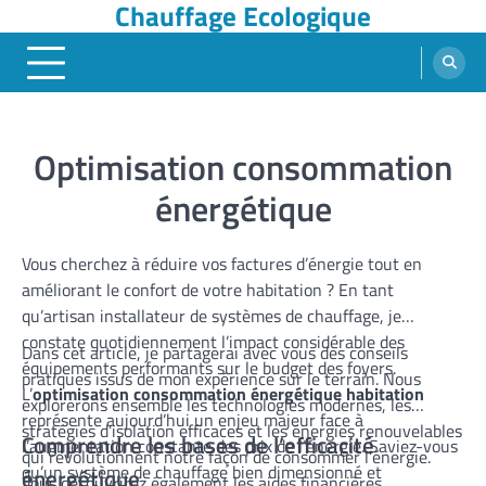
Chauffage Ecologique
Skip
to
content
Optimisation consommation
énergétique
Vous cherchez à réduire vos factures d’énergie tout en
améliorant le confort de votre habitation ? En tant
qu’artisan installateur de systèmes de chauffage, je
constate quotidiennement l’impact considérable des
Dans cet article, je partagerai avec vous des conseils
équipements performants sur le budget des foyers.
pratiques issus de mon expérience sur le terrain. Nous
L’
optimisation consommation énergétique habitation
explorerons ensemble les technologies modernes, les
représente aujourd’hui un enjeu majeur face à
stratégies d’isolation efficaces et les énergies renouvelables
Comprendre les bases de l’efficacité
l’augmentation constante des prix de l’énergie. Saviez-vous
qui révolutionnent notre façon de consommer l’énergie.
qu’un système de chauffage bien dimensionné et
énergétique
Vous découvrirez également les aides financières