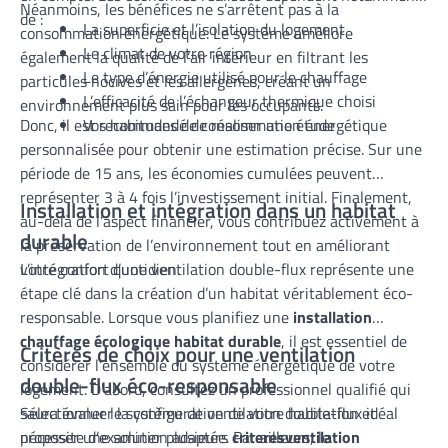
Néanmoins, les bénéfices ne s’arrêtent pas à la
de :
La superficie et l’isolation du logement
consommation énergétique. Le système améliore
Le climat de votre région
également la qualité de l’air intérieur en filtrant les
Le type d’énergie utilisé pour le chauffage
particules nocives et les allergènes, créant un
L’efficacité de l’échangeur thermique choisi
environnement plus sain pour les occupants.
Donc, il est recommandé de réaliser une étude
Vos habitudes de consommation énergétique
personnalisée pour obtenir une estimation précise. Sur une
période de 15 ans, les économies cumulées peuvent
représenter 3 à 4 fois l’investissement initial. Finalement,
Installation et intégration dans un habitat
au-delà de l’aspect financier, vous contribuez activement à
durable
la préservation de l’environnement tout en améliorant
votre confort quotidien.
L’intégration d’une ventilation double-flux représente une
étape clé dans la création d’un habitat véritablement éco-
responsable. Lorsque vous planifiez une
installation
chauffage écologique habitat durable
, il est essentiel de
Critères de choix pour une ventilation
considérer l’ensemble du système énergétique de votre
double-flux éco-responsable
logement. D’abord, consultez un professionnel qualifié qui
saura évaluer la configuration de votre habitation et
Sélectionner le système de ventilation double-flux idéal
proposer une solution adaptée. Par ailleurs, le
nécessite d’examiner plusieurs
criteresventilation