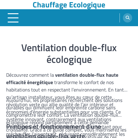
Chauffage Ecologique
Skip
to
content
Ventilation double-flux
écologique
Découvrez comment la
ventilation double-flux haute
efficacité énergétique
transforme le confort de nos
habitations tout en respectant l’environnement. En tant
qu’artisan installateur, vous êtes au cœur de cette
Aujourd’hui, les propriétaires recherchent des solutions
révolution verte qui allie qualité de l’air intérieur et
durables qui diminuent leur empreinte carbone sans
économies d’énergie substantielles pour vos clients. Ce
compromettre leur confort. La ventilation double-flux
système innovant, contrairement aux ventilations
écologique répond parfaitement à cette demande
Principes et fonctionnement d’une
traditionnelles, récupère la chaleur de l’air sortant pour
croissante. Grâce à ce guide complet, vous maîtriserez les
préchauffer l’air entrant, réduisant considérablement les
ventilation double-flux verte
aspects techniques, économiques et pratiques de ces