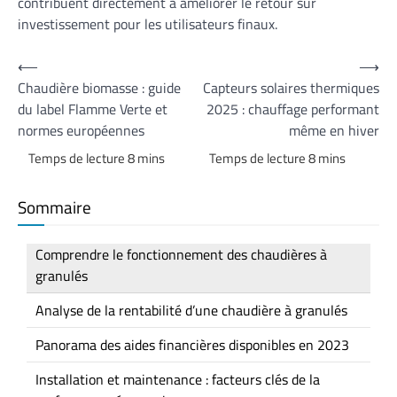
contribuent directement à améliorer le retour sur
investissement pour les utilisateurs finaux.
Navigation
⟵
⟶
Chaudière biomasse : guide
Capteurs solaires thermiques
de
du label Flamme Verte et
2025 : chauffage performant
l’article
normes européennes
même en hiver
Sommaire
Comprendre le fonctionnement des chaudières à
granulés
Analyse de la rentabilité d’une chaudière à granulés
Panorama des aides financières disponibles en 2023
Installation et maintenance : facteurs clés de la